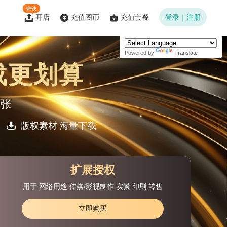
赚钱
开店
充值图币
充值套餐
登录｜注册
Powered by
Translate
载更划算
张
版权素材 海量下载
扩展授权
用于 网络用途 传媒/影视制作 实景 印刷 转售
立即购买