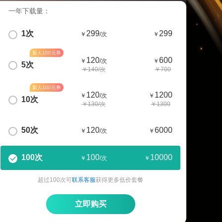
一年下载量：
1次
299
299
￥
/次
￥
新人100元券
120
600
￥
/次
￥
5次
￥140/次
￥700
新人100元券
120
1200
￥
/次
￥
10次
￥130/次
￥1300
50次
120
6000
￥
/次
￥
100次
100
10000
￥
/次
￥
超过100次可
联系客服
获得更多低价套餐
立即购买