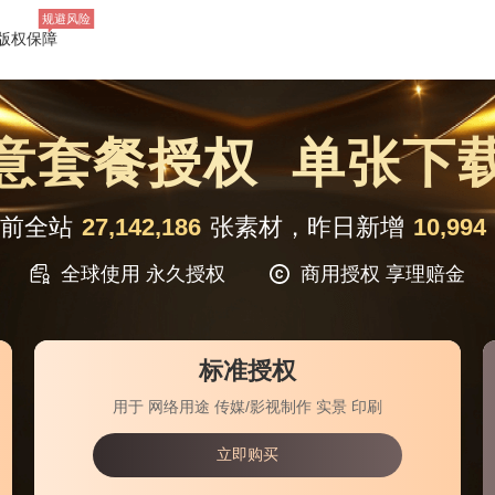
规避风险
版权保障
意套餐授权 单张下
前全站
27,142,186
张素材，昨日新增
10,994
全球使用 永久授权
商用授权 享理赔金
标准授权
用于 网络用途 传媒/影视制作 实景 印刷
立即购买