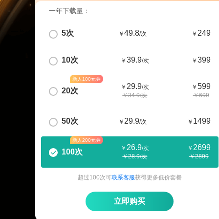
一年下载量：
5次
49.8
249
￥
/次
￥
10次
39.9
399
￥
/次
￥
新人100元券
29.9
599
￥
/次
￥
20次
￥34.9/次
￥699
50次
29.9
1499
￥
/次
￥
新人200元券
26.9
2699
￥
/次
￥
100次
￥28.9/次
￥2899
超过100次可
联系客服
获得更多低价套餐
立即购买