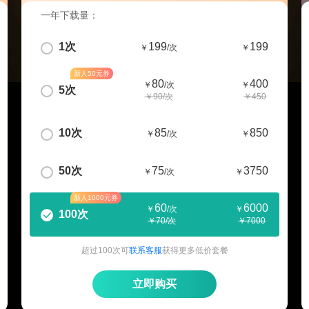
一年下载量：
1次
199
199
￥
/次
￥
新人50元券
80
400
￥
/次
￥
5次
￥90/次
￥450
10次
85
850
￥
/次
￥
50次
75
3750
￥
/次
￥
新人1000元券
60
6000
￥
/次
￥
100次
￥70/次
￥7000
超过100次可
联系客服
获得更多低价套餐
立即购买