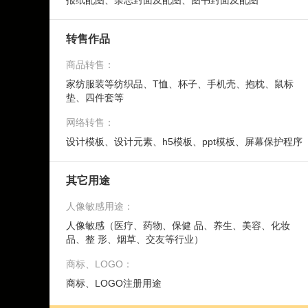
报纸配图、杂志封面及配图、图书封面及配图
转售作品
商品转售：
家纺服装等纺织品、T恤、杯子、手机壳、抱枕、鼠标
垫、四件套等
网络转售：
设计模板、设计元素、h5模板、ppt模板、屏幕保护程序
其它用途
人像敏感用途：
人像敏感（医疗、药物、保健 品、养生、美容、化妆
品、整 形、烟草、交友等行业）
商标、LOGO：
商标、LOGO注册用途